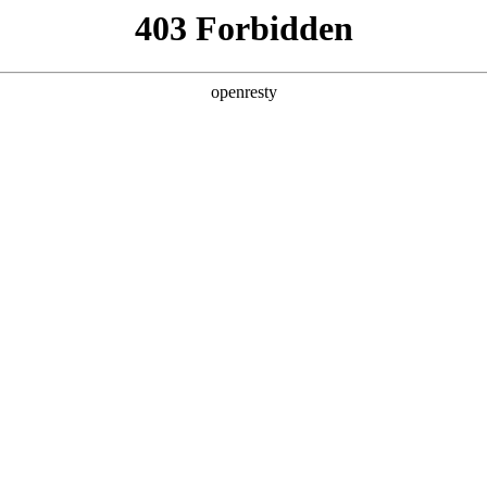
g·人生就是博
新闻中心
品牌特色
招贤纳士
集团产业